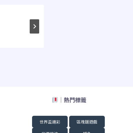
金獅 VIP 尊榮啟動
By
apple88
May 27, 2026
｜熱門標籤
世界盃運彩
區塊鏈遊戲