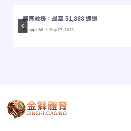
體育救援：最高 51,888 返還
By
apple88
May 27, 2026