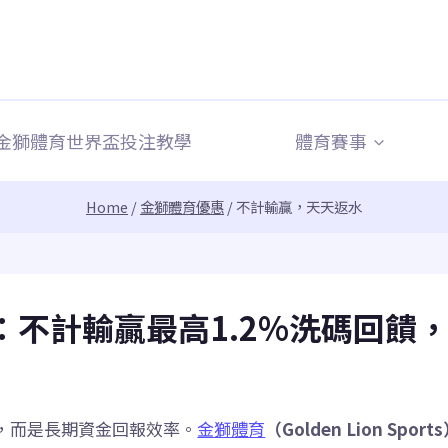
金獅體育世界盃投注教學
體育賽事
Home
/
金獅體育優惠
/
不計輸贏，天天返水
不計輸贏最高1.2%洗碼回饋
，而是長期資金回報效率。
金獅體育
（Golden Lion Sp