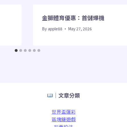
金獅體育優惠：首儲爆機
By
apple88
May 27, 2026
｜文章分類
世界盃運彩
區塊鏈遊戲
彩票投注