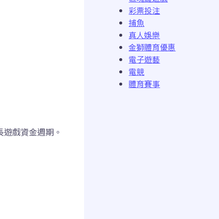
彩票投注
捕魚
真人娛樂
金獅體育優惠
電子遊藝
電競
體育賽事
長遊戲資金週期。