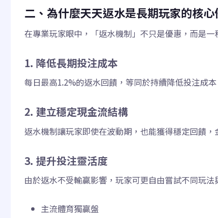
二、為什麼天天返水是長期玩家的核心
在專業玩家眼中，「返水機制」不只是優惠，而是一
1. 降低長期投注成本
每日最高1.2%的返水回饋，等同於持續降低投注成
2. 建立穩定現金流結構
返水機制讓玩家即使在波動期，也能獲得穩定回饋，
3. 提升投注靈活度
由於返水不受輸贏影響，玩家可更自由嘗試不同玩法
主流體育獨贏盤