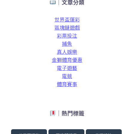
｜文章分類
世界盃運彩
區塊鏈遊戲
彩票投注
捕魚
真人娛樂
金獅體育優惠
電子遊藝
電競
體育賽事
｜熱門標籤