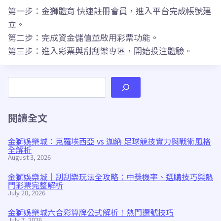
第一步：金獅體育 快速註冊會員，進入平台完成帳號建
立。
第二步：完成資金儲值並啟用彩票功能。
第三步：進入彩票與刮刮樂專區，開始投注體驗。
Search
閱讀全文
金獅娛樂城：克羅埃西亞 vs 迦納 足球競技實力與戰術風格
全解析
August 3, 2026
金獅娛樂城｜刮刮樂玩法全攻略：中獎機率、選購技巧與熱
門彩票完整解析
July 20, 2026
金獅娛樂城六合彩算牌公式解析！熱門選號技巧
July 7, 2026