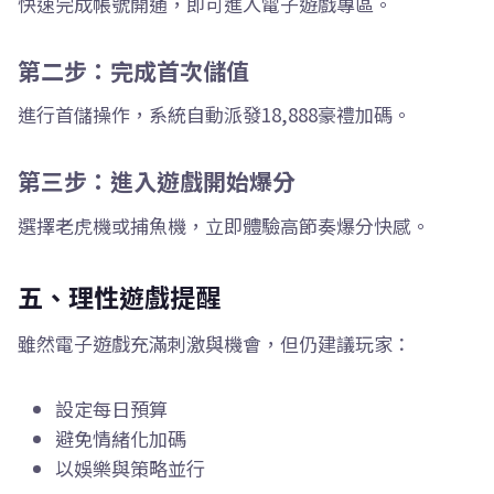
快速完成帳號開通，即可進入電子遊戲專區。
第二步：完成首次儲值
進行首儲操作，系統自動派發18,888豪禮加碼。
第三步：進入遊戲開始爆分
選擇老虎機或捕魚機，立即體驗高節奏爆分快感。
五、理性遊戲提醒
雖然電子遊戲充滿刺激與機會，但仍建議玩家：
設定每日預算
避免情緒化加碼
以娛樂與策略並行