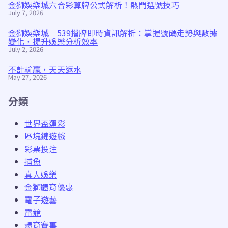
金獅娛樂城六合彩算牌公式解析！熱門選號技巧
July 7, 2026
金獅娛樂城｜539擋牌即時資訊解析：掌握號碼走勢與數據
變化，提升娛樂分析效率
July 2, 2026
不計輸贏，天天返水
May 27, 2026
分類
世界盃運彩
區塊鏈遊戲
彩票投注
捕魚
真人娛樂
金獅體育優惠
電子遊藝
電競
體育賽事