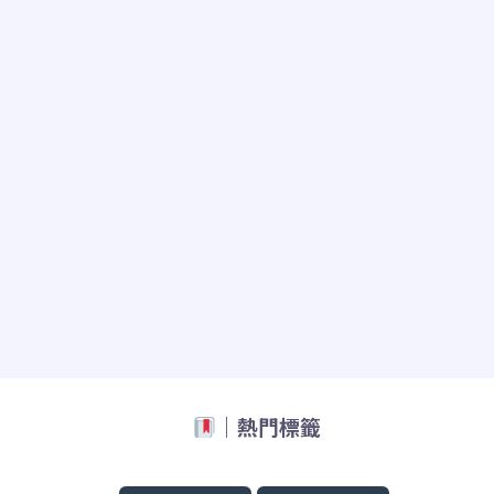
｜熱門標籤