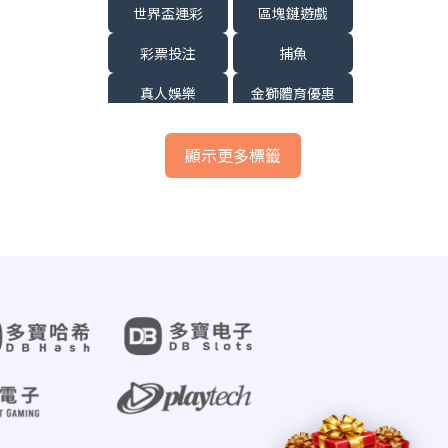
世界盃運彩
區塊鏈遊戲
彩票投注
捕魚
真人娛樂
金獅體育優惠
電子遊藝
電競
顯示更多標籤
體育賽事