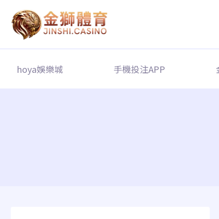
Skip
to
content
hoya娛樂城
手機投注APP