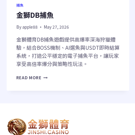
捕魚
金獅DB捕魚
By
apple88
May 27, 2026
金獅體育DB捕魚遊戲提供高爆率深海狩獵體
驗，結合BOSS機制、AI選魚與USDT即時結算
系統，打造公平穩定的電子捕魚平台，讓玩家
享受高倍率爆分與策略性玩法。
金
READ MORE
獅
DB
捕
魚