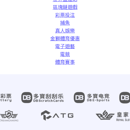
區塊鏈遊戲
彩票投注
捕魚
真人娛樂
金獅體育優惠
電子遊藝
電競
體育賽事