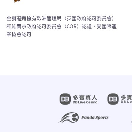
金獅體育擁有歐洲管理局（英國政府認可委員會）
和維爾京政府認可委員會（COR）認證，受國際產
業協會認可